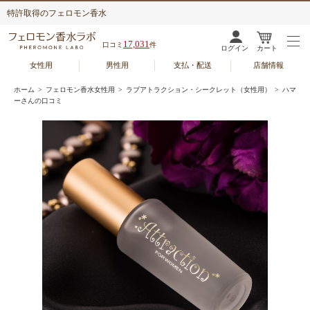
特許取得のフェロモン香水
17,031
口コミ
件
ログイン
カート
女性用
男性用
支払・配送
店舗情報
ホーム
>
フェロモン香水女性用
>
ラブアトラクション・シークレット（女性用）
> ハマ
ーさんの口コミ