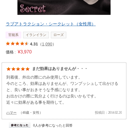
ラブアトラクション・シークレット（女性用）
官能系
イランイラン
ローズ
4.31
（
1,090
）
¥3,970
価格 :
まだ効果はありませんが・・・
到着後、外出の際にのみ使用しています。
今のところ、効果はありませんが、ワンプッシュして出かける
と、良い事がおきそうな予感になります。
お出かけの際に気分よく行けるのは良いかもです。
近々に効果がある事を期待して。
ハマー
（48歳・女性）
投稿日：2014.02.20
0人が参考になったと回答