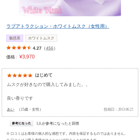
ラブアトラクション・ホワイトムスク（女性用）
魅惑系
ホワイトムスク
4.27
（
456
）
¥3,970
価格 :
はじめて
ムスクが好きなので購入してみました。。
良い香りです
あい
（25歳・女性）
投稿日：2013.06.25
1人が参考になったと回答
※ 口コミはお客様の個人的な感想です。内容を保証するものではありません。