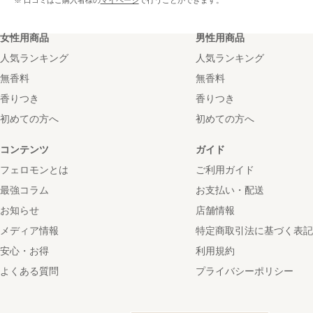
※ 口コミはご購入者様の
マイページ
で行うことができます。
女性用商品
男性用商品
人気ランキング
人気ランキング
無香料
無香料
香りつき
香りつき
初めての方へ
初めての方へ
コンテンツ
ガイド
フェロモンとは
ご利用ガイド
最強コラム
お支払い・配送
お知らせ
店舗情報
メディア情報
特定商取引法に基づく表記
安心・お得
利用規約
よくある質問
プライバシーポリシー