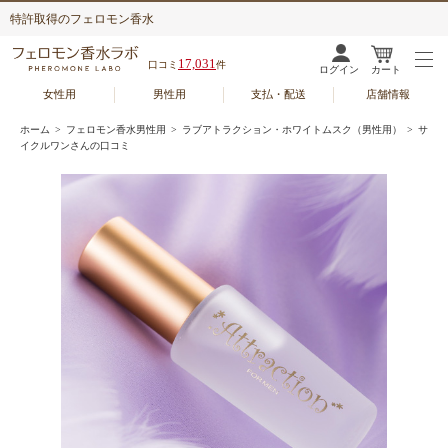
特許取得のフェロモン香水
17,031
口コミ
件
ログイン
カート
女性用
男性用
支払・配送
店舗情報
ホーム
>
フェロモン香水男性用
>
ラブアトラクション・ホワイトムスク（男性用）
> サ
イクルワンさんの口コミ