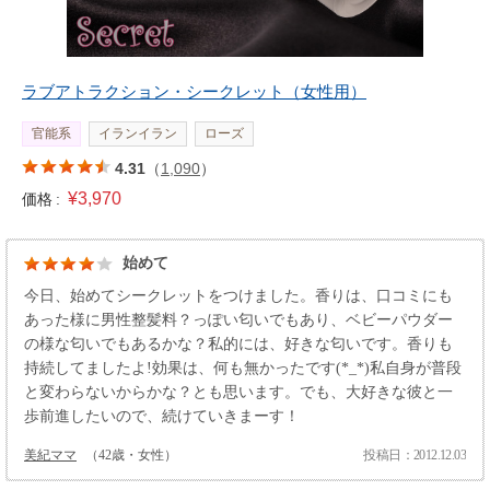
ラブアトラクション・シークレット（女性用）
官能系
イランイラン
ローズ
4.31
（
1,090
）
¥3,970
価格 :
始めて
今日、始めてシークレットをつけました。香りは、口コミにも
あった様に男性整髪料？っぽい匂いでもあり、ベビーパウダー
の様な匂いでもあるかな？私的には、好きな匂いです。香りも
持続してましたよ!効果は、何も無かったです(*_*)私自身が普段
と変わらないからかな？とも思います。でも、大好きな彼と一
歩前進したいので、続けていきまーす！
美紀ママ
（42歳・女性）
投稿日：2012.12.03