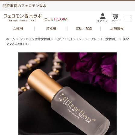
特許取得のフェロモン香水
17,030
口コミ
件
ログイン
カート
女性用
男性用
支払・配送
店舗情報
ホーム
>
フェロモン香水女性用
>
ラブアトラクション・シークレット（女性用）
> 美紀
ママさんの口コミ