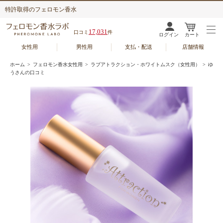
特許取得のフェロモン香水
17,031
口コミ
件
ログイン
カート
女性用
男性用
支払・配送
店舗情報
ホーム
>
フェロモン香水女性用
>
ラブアトラクション・ホワイトムスク（女性用）
> ゆ
うさんの口コミ