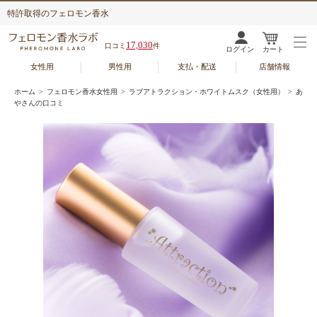
特許取得のフェロモン香水
17,030
口コミ
件
ログイン
カート
女性用
男性用
支払・配送
店舗情報
ホーム
>
フェロモン香水女性用
>
ラブアトラクション・ホワイトムスク（女性用）
> あ
やさんの口コミ