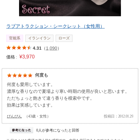
ラブアトラクション・シークレット（女性用）
官能系
イランイラン
ローズ
4.31
（
1,090
）
¥3,970
価格 :
何度も
何度も愛用しています。
濃厚な香りなので夏場より寒い時期の使用が良いと思います。
ただちょっと飽きて違う香りを模索中です。
効果は実感しています。
ぴんぴん
（43歳・女性）
投稿日：2012.01.29
0人が参考になったと回答