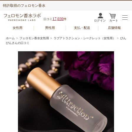
特許取得のフェロモン香水
17,030
口コミ
件
ログイン
カート
女性用
男性用
支払・配送
店舗情報
ホーム
>
フェロモン香水女性用
>
ラブアトラクション・シークレット（女性用）
> ぴん
ぴんさんの口コミ