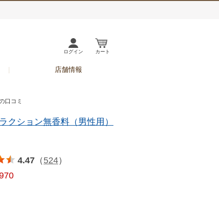
ログイン
カート
店舗情報
の口コミ
ラクション無香料（男性用）
4.47
（
524
）
,970