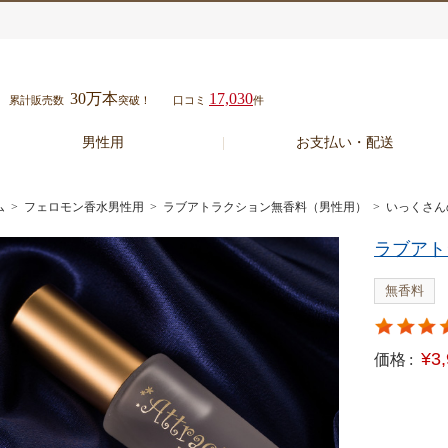
30万本
17,030
累計販売数
突破！
口コミ
件
男性用
お支払い・配送
ム
>
フェロモン香水男性用
>
ラブアトラクション無香料（男性用）
> いっくさん
ラブアト
無香料
¥3
価格 :