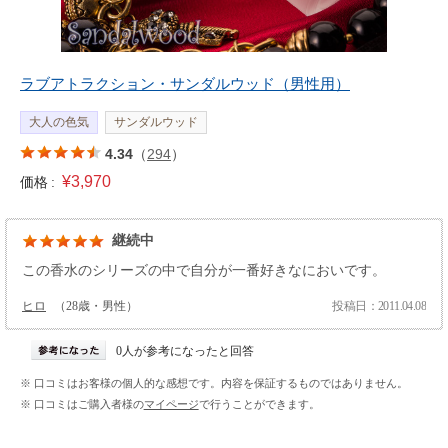
ラブアトラクション・サンダルウッド（男性用）
大人の色気
サンダルウッド
4.34
（
294
）
¥3,970
価格 :
継続中
この香水のシリーズの中で自分が一番好きなにおいです。
ヒロ
（28歳・男性）
投稿日：2011.04.08
0人が参考になったと回答
※ 口コミはお客様の個人的な感想です。内容を保証するものではありません。
※ 口コミはご購入者様の
マイページ
で行うことができます。