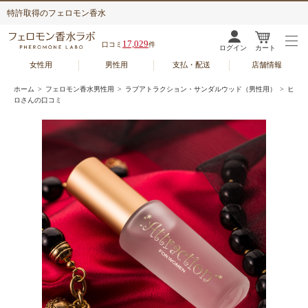
特許取得のフェロモン香水
17,029
口コミ
件
ログイン
カート
女性用
男性用
支払・配送
店舗情報
ホーム
>
フェロモン香水男性用
>
ラブアトラクション・サンダルウッド（男性用）
> ヒ
ロさんの口コミ