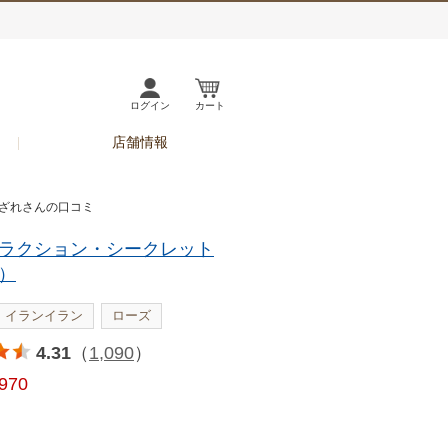
ログイン
カート
店舗情報
さざれさんの口コミ
ラクション・シークレット
）
イランイラン
ローズ
4.31
（
1,090
）
,970