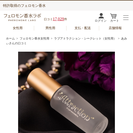
特許取得のフェロモン香水
17,029
口コミ
件
ログイン
カート
女性用
男性用
支払・配送
店舗情報
ホーム
>
フェロモン香水女性用
>
ラブアトラクション・シークレット（女性用）
> あみ
ぃさんの口コミ