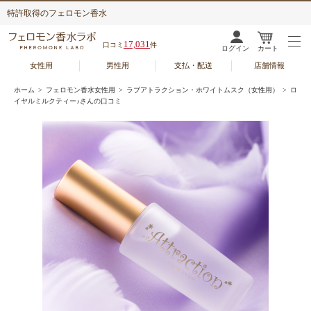
特許取得のフェロモン香水
17,031
口コミ
件
ログイン
カート
女性用
男性用
支払・配送
店舗情報
ホーム
>
フェロモン香水女性用
>
ラブアトラクション・ホワイトムスク（女性用）
> ロ
イヤルミルクティー♪さんの口コミ