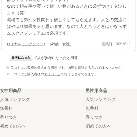
なので頼み事や買って欲しい物があるときは必ずつけて交渉し
ます（笑）
職場でも男性女性問わず優しくしてもらえます。人との交流に
はやはり効果あると思います。なので人と合うときはかならず
ムスクとプレミアムは必須です。
ロイヤルミルクティー♪
（49歳・女性）
投稿日：2026.05.10
9人が参考になったと回答
※ 口コミはお客様の個人的な感想です。内容を保証するものではありません。
※ 口コミはご購入者様の
マイページ
で行うことができます。
女性用商品
男性用商品
人気ランキング
人気ランキング
無香料
無香料
香りつき
香りつき
初めての方へ
初めての方へ