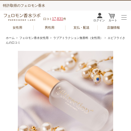
特許取得のフェロモン香水
17,031
口コミ
件
ログイン
カート
女性用
男性用
支払・配送
店舗情報
ホーム
>
フェロモン香水女性用
>
ラブアトラクション無香料（女性用）
> エビフライさ
んの口コミ