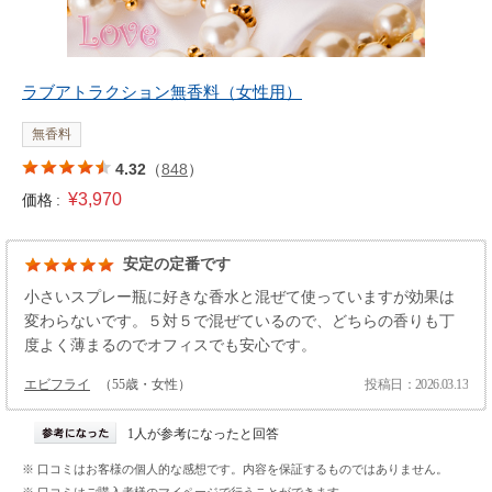
ラブアトラクション無香料（女性用）
無香料
4.32
（
848
）
¥3,970
価格 :
安定の定番です
小さいスプレー瓶に好きな香水と混ぜて使っていますが効果は
変わらないです。５対５で混ぜているので、どちらの香りも丁
度よく薄まるのでオフィスでも安心です。
エビフライ
（55歳・女性）
投稿日：2026.03.13
1人が参考になったと回答
※ 口コミはお客様の個人的な感想です。内容を保証するものではありません。