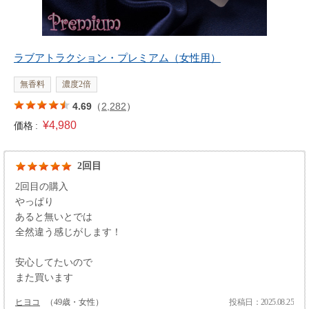
ラブアトラクション・プレミアム（女性用）
無香料
濃度2倍
4.69
（
2,282
）
¥4,980
価格 :
2回目
2回目の購入
やっぱり
あると無いとでは
全然違う感じがします！
安心してたいので
また買います
ヒヨコ
（49歳・女性）
投稿日：2025.08.25