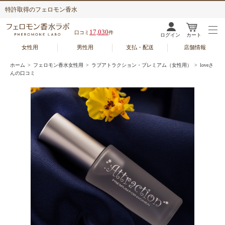
特許取得のフェロモン香水
17,030
口コミ
件
ログイン
カート
女性用
男性用
支払・配送
店舗情報
ホーム
>
フェロモン香水女性用
>
ラブアトラクション・プレミアム（女性用）
> loveさ
んの口コミ