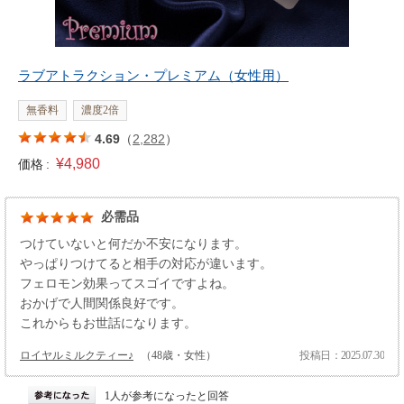
ラブアトラクション・プレミアム（女性用）
無香料
濃度2倍
4.69
（
2,282
）
¥4,980
価格 :
必需品
つけていないと何だか不安になります。
やっぱりつけてると相手の対応が違います。
フェロモン効果ってスゴイですよね。
おかげで人間関係良好です。
これからもお世話になります。
ロイヤルミルクティー♪
（48歳・女性）
投稿日：2025.07.30
1人が参考になったと回答