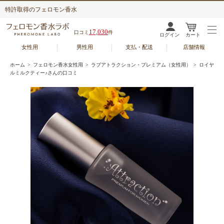
特許取得のフェロモン香水
17,030
口コミ
件
ログイン
カート
女性用
男性用
支払・配送
店舗情報
ホーム
>
フェロモン香水女性用
>
ラブアトラクション・プレミアム（女性用）
> ロイヤ
ルミルクティー♪さんの口コミ