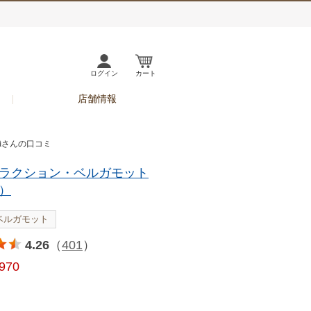
ログイン
カート
店舗情報
uiさんの口コミ
ラクション・ベルガモット
）
ベルガモット
4.26
（
401
）
,970