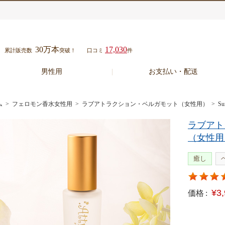
30万本
17,030
累計販売数
突破！
口コミ
件
男性用
お支払い・配送
ム
>
フェロモン香水女性用
>
ラブアトラクション・ベルガモット（女性用）
> S
ラブアト
（女性用
癒し
¥3
価格 :