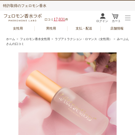
特許取得のフェロモン香水
17,031
口コミ
件
ログイン
カート
女性用
男性用
支払・配送
店舗情報
ホーム
>
フェロモン香水女性用
>
ラブアトラクション・ロマンス（女性用）
> みーぷん
さんの口コミ