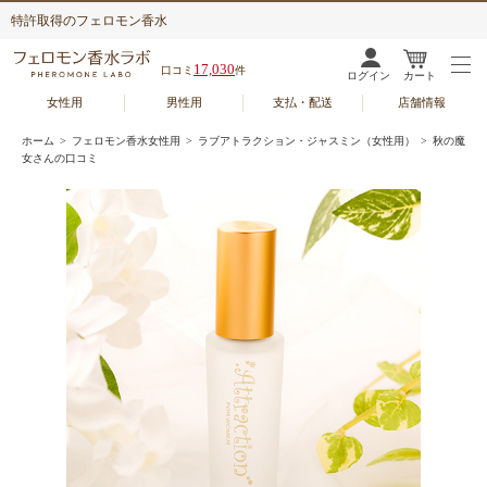
特許取得のフェロモン香水
17,030
口コミ
件
ログイン
カート
女性用
男性用
支払・配送
店舗情報
ホーム
>
フェロモン香水女性用
>
ラブアトラクション・ジャスミン（女性用）
> 秋の魔
女さんの口コミ