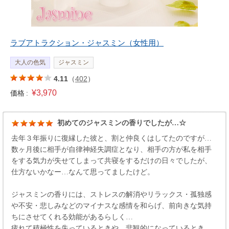
ラブアトラクション・ジャスミン（女性用）
大人の色気
ジャスミン
4.11
（
402
）
¥3,970
価格 :
初めてのジャスミンの香りでしたが…☆
去年３年振りに復縁した彼と、割と仲良くはしてたのですが…
数ヶ月後に相手が自律神経失調症となり、相手の方が私を相手
をする気力が失せてしまって共寝をするだけの日々でしたが、
仕方ないかなー…なんて思ってましたけど。
ジャスミンの香りには、ストレスの解消やリラックス・孤独感
や不安・悲しみなどのマイナスな感情を和らげ、前向きな気持
ちにさせてくれる 効能があるらしく…
疲れて積極性を失っているときや、悲観的になっているとき