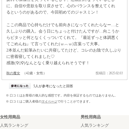
に、自信や意欲を取り戻させて、心のバランスを整えてくれ
る というのがあるので、今回初めてのジャスミン！
ここの商品で心持ちだけでも前向きになってくれたらなー…と
久しぶりの購入。会う日にちょっと付けたんですが…向こうか
らピタッと何となくくっついてくれて。『最近ずっと体調悪く
てごめんね』て言ってくれた(ㅠ︿ㅠ)言葉って大事。
2本並んだ鉛筆みたいに共寝してたけど、コレのお陰で久しぶり
に密着寝してくれました♡
感激(⚲□⚲)なんとなく乗り越えられそうです！
秋の魔女
（42歳・女性）
投稿日：2025.02.03
5人が参考になったと回答
※ 口コミはお客様の個人的な感想です。内容を保証するものではありません。
※ 口コミはご購入者様の
マイページ
で行うことができます。
女性用商品
男性用商品
人気ランキング
人気ランキング