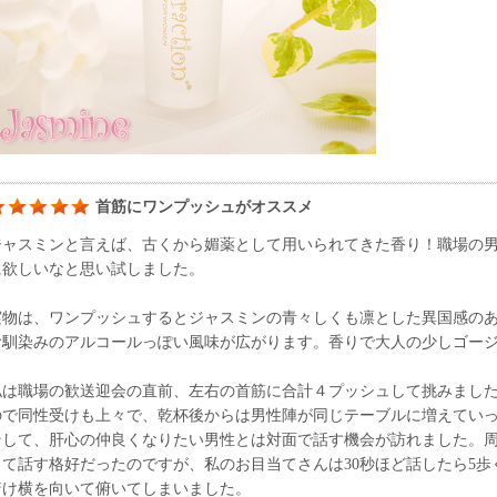
首筋にワンプッシュがオススメ
ジャスミンと言えば、古くから媚薬として用いられてきた香り！職場の
に欲しいなと思い試しました。
実物は、ワンプッシュするとジャスミンの青々しくも凛とした異国感の
お馴染みのアルコールっぽい風味が広がります。香りで大人の少しゴー
私は職場の歓送迎会の直前、左右の首筋に合計４プッシュして挑みまし
ので同性受けも上々で、乾杯後からは男性陣が同じテーブルに増えてい
そして、肝心の仲良くなりたい男性とは対面で話す機会が訪れました。周
って話す格好だったのですが、私のお目当てさんは30秒ほど話したら5
着け横を向いて俯いてしまいました。