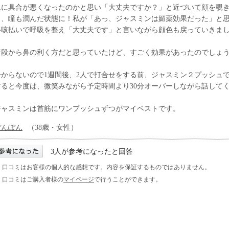
急に具合が悪くなったのかと思い「大丈夫ですか？」と近づいて顔を覗
し、瞳も潤んだ状態に！私が「あっ、ジャスミンは媚薬効果だった」と
い咳払いで呼吸を整え「大丈夫です」と言いながら顔色も戻っていきま
普段から鼻の利く方だと思っていたけど、すごく効果があったのでしょ
分からないので1週間後、2人で打合せをする前、ジャスミン２プッシュ
すると今度は、微笑みながら予定時間より30分オーバーしながら話して
ジャスミンは首筋にワンプッシュずつがマイベストです。
ぽんぽん
（38歳・女性）
3人が参考になったと回答
※ 口コミはお客様の個人的な感想です。内容を保証するものではありません。
※ 口コミはご購入者様の
マイページ
で行うことができます。