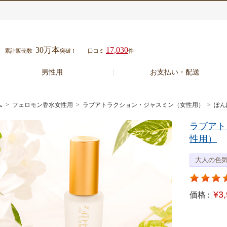
30万本
17,030
累計販売数
突破！
口コミ
件
男性用
お支払い・配送
ム
>
フェロモン香水女性用
>
ラブアトラクション・ジャスミン（女性用）
> ぽ
ラブアト
性用）
大人の色
¥3
価格 :