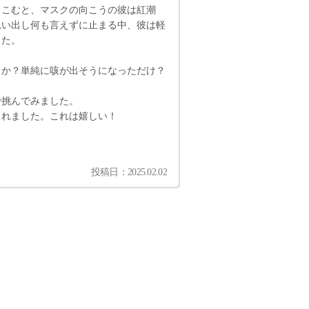
きこむと、マスクの向こうの彼は紅潮
思い出し何も言えずに止まる中、彼は軽
した。
うか？単純に咳が出そうになっただけ？
で挑んでみました。
くれました。これは嬉しい！
投稿日：2025.02.02