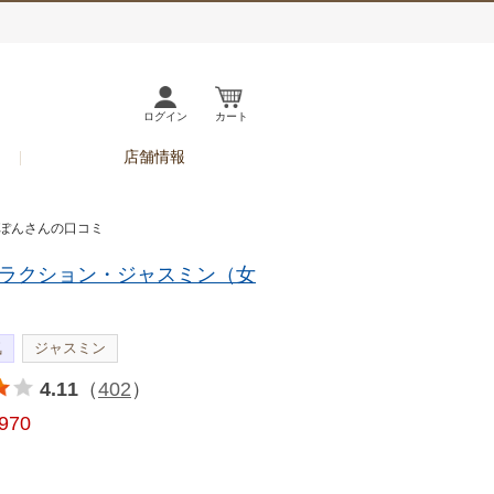
ログイン
カート
店舗情報
んぽんさんの口コミ
ラクション・ジャスミン（女
気
ジャスミン
4.11
（
402
）
,970