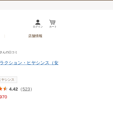
ログイン
カート
店舗情報
ンさんの口コミ
ラクション・ヒヤシンス（女
ヒヤシンス
4.42
（
523
）
,970