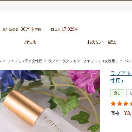
30万本
17,029
累計販売数
突破！
口コミ
件
男性用
お支払い・配送
ム
>
フェロモン香水女性用
>
ラブアトラクション・ヒヤシンス（女性用）
> パ
ラブアト
性用）
癒し
¥3
価格 :