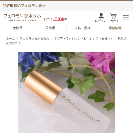
特許取得のフェロモン香水
17,030
口コミ
件
ログイン
カート
女性用
男性用
支払・配送
店舗情報
ホーム
>
フェロモン香水女性用
>
ラブアトラクション・ヒヤシンス（女性用）
> HALさ
んの口コミ