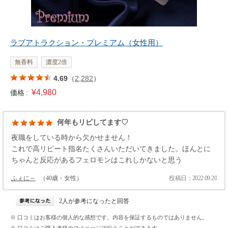
ラブアトラクション・プレミアム（女性用）
無香料
濃度2倍
4.69
（
2,282
）
¥4,980
価格 :
何年もリピしてます♡
夜職をしている時から欠かせません！
これで高リピート指名たくさんいただいてきました。ほんとに
ちゃんと反応があるフェロモンはこれしかないと思う
ふぇに～
（40歳・女性）
投稿日：2022.09.20
2人が参考になったと回答
※ 口コミはお客様の個人的な感想です。内容を保証するものではありません。