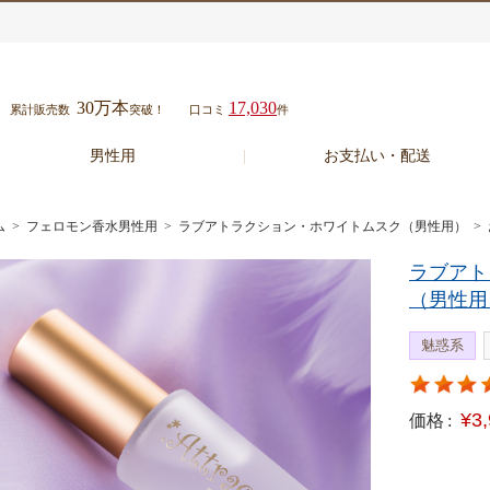
30万本
17,030
累計販売数
突破！
口コミ
件
男性用
お支払い・配送
ム
>
フェロモン香水男性用
>
ラブアトラクション・ホワイトムスク（男性用）
>
ラブアト
（男性用
魅惑系
¥3
価格 :