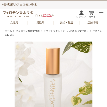
特許取得のフェロモン香水
17,029
口コミ
件
ログイン
カート
女性用
男性用
支払・配送
店舗情報
ホーム
>
フェロモン香水女性用
>
ラブアトラクション・ハピネス（女性用）
> リスさん
の口コミ