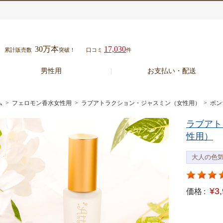
30万本
17,030
累計販売数
突破！
口コミ
件
男性用
お支払い・配送
ム
>
フェロモン香水女性用
>
ラブアトラクション・ジャスミン（女性用）
> ポ
ラブアト
性用）
大人の色
¥3
価格 :