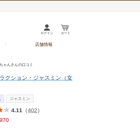
ログイン
カート
店舗情報
ンちゃんさんの口コミ
ラクション・ジャスミン（女
気
ジャスミン
4.11
（
402
）
,970