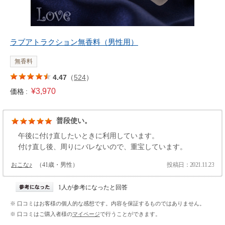
ラブアトラクション無香料（男性用）
無香料
4.47
（
524
）
¥3,970
価格 :
普段使い。
午後に付け直したいときに利用しています。
付け直し後、周りにバレないので、重宝しています。
おこな♪
（41歳・男性）
投稿日：2021.11.23
1人が参考になったと回答
※ 口コミはお客様の個人的な感想です。内容を保証するものではありません。
※ 口コミはご購入者様の
マイページ
で行うことができます。