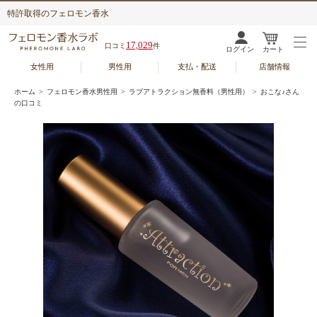
特許取得のフェロモン香水
17,029
口コミ
件
ログイン
カート
女性用
男性用
支払・配送
店舗情報
ホーム
>
フェロモン香水男性用
>
ラブアトラクション無香料（男性用）
> おこな♪さん
の口コミ