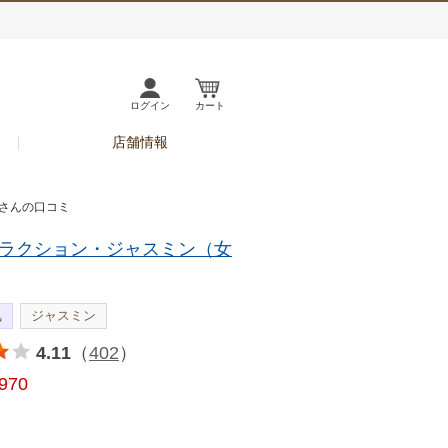
ログイン
カート
店舗情報
ーさんの口コミ
ラクション・ジャスミン（女
気
ジャスミン
4.11
（
402
）
,970