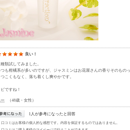
良い！
数種類試してみました。
いつも柑橘系が多いのですが、ジャスミンはお花屋さんの香りそのもの
しつこくもなく、落ち着くし爽やかです。
リピですね！
みー
（48歳・女性）
1人が参考になったと回答
※ 口コミはお客様の個人的な感想です。内容を保証するものではありません。
※ 口コミはご購入者様の
マイページ
で行うことができます。