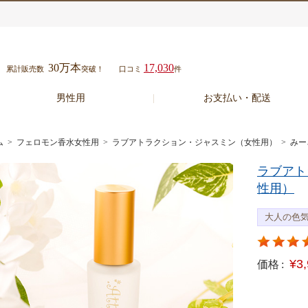
30万本
17,030
累計販売数
突破！
口コミ
件
男性用
お支払い・配送
ム
>
フェロモン香水女性用
>
ラブアトラクション・ジャスミン（女性用）
> み
ラブアト
性用）
大人の色
¥3
価格 :