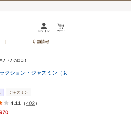
ログイン
カート
店舗情報
じろんさんの口コミ
ラクション・ジャスミン（女
気
ジャスミン
4.11
（
402
）
,970