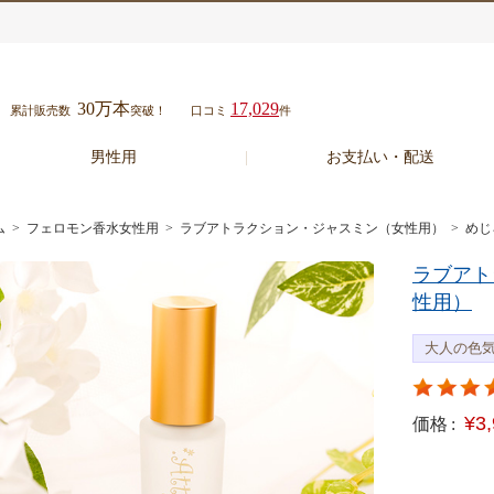
30万本
17,029
累計販売数
突破！
口コミ
件
男性用
お支払い・配送
ム
>
フェロモン香水女性用
>
ラブアトラクション・ジャスミン（女性用）
> め
ラブアト
性用）
大人の色
¥3
価格 :