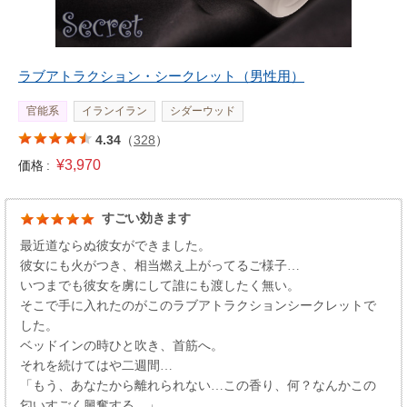
ラブアトラクション・シークレット（男性用）
官能系
イランイラン
シダーウッド
4.34
（
328
）
¥3,970
価格 :
すごい効きます
最近道ならぬ彼女ができました。
彼女にも火がつき、相当燃え上がってるご様子…
いつまでも彼女を虜にして誰にも渡したく無い。
そこで手に入れたのがこのラブアトラクションシークレットで
した。
ベッドインの時ひと吹き、首筋へ。
それを続けてはや二週間…
「もう、あなたから離れられない…この香り、何？なんかこの
匂いすごく興奮する…」