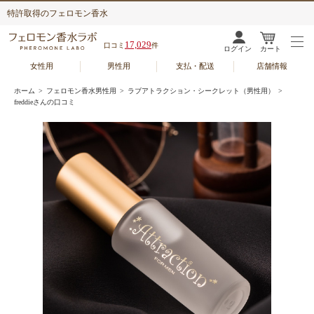
特許取得のフェロモン香水
17,029
口コミ
件
ログイン
カート
女性用
男性用
支払・配送
店舗情報
ホーム
>
フェロモン香水男性用
>
ラブアトラクション・シークレット（男性用）
>
freddieさんの口コミ