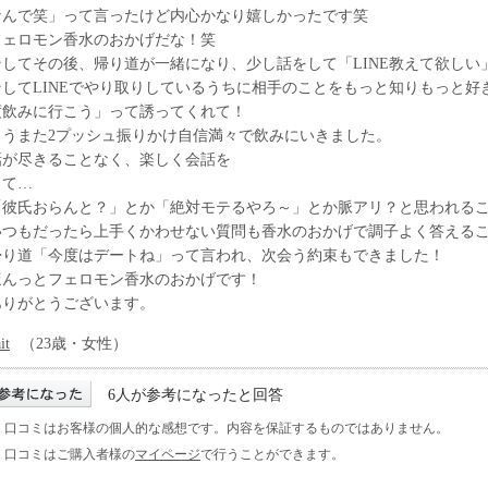
なんで笑」って言ったけど内心かなり嬉しかったです笑
フェロモン香水のおかげだな！笑
そしてその後、帰り道が一緒になり、少し話をして「LINE教えて欲しい
そしてLINEでやり取りしているうちに相手のことをもっと知りもっと
度飲みに行こう」って誘ってくれて！
もうまた2プッシュ振りかけ自信満々で飲みにいきました。
話が尽きることなく、楽しく会話を
して…
「彼氏おらんと？」とか「絶対モテるやろ～」とか脈アリ？と思われる
いつもだったら上手くかわせない質問も香水のおかげで調子よく答える
帰り道「今度はデートね」って言われ、次会う約束もできました！
ほんっとフェロモン香水のおかげです！
ありがとうございます。
it
（23歳・女性）
6人が参考になったと回答
※ 口コミはお客様の個人的な感想です。内容を保証するものではありません。
※ 口コミはご購入者様の
マイページ
で行うことができます。