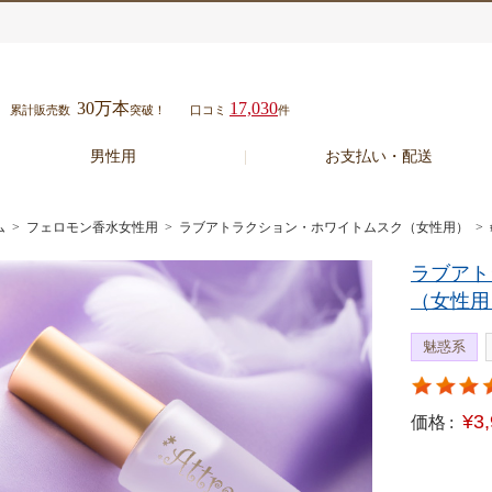
30万本
17,030
累計販売数
突破！
口コミ
件
男性用
お支払い・配送
ム
>
フェロモン香水女性用
>
ラブアトラクション・ホワイトムスク（女性用）
> 
ラブアト
（女性用
魅惑系
¥3
価格 :