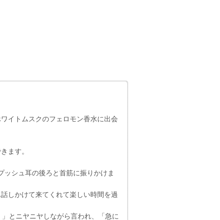
ホワイトムスクのフェロモン香水に出会
できます。
プッシュ耳の後ろと首筋に振りかけま
ん話しかけて来てくれて楽しい時間を過
！」とニヤニヤしながら言われ、「急に