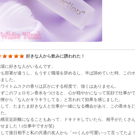
好きな人から飲みに誘われた！
職場に好きな人がいるんです。
でも部署が違うし、もうすぐ職場を辞めるし、半ば諦めていた時、この
いました。
ホワイトムスクの香りは仄かにする程度で、強くはありません。
まずこのフェロモン香水をつけると、心が穏やかになって笑顔で仕事が
同僚から「なんかキラキラしてる」と言われて効果を感じました。
そして、たまたま好きな人と仕事が一緒になる機会があり、この香水を2
した。
結構至近距離になることもあって、ドキドキしていたら、相手がたくさ
ごせました！(仕事中ですが笑)
そして後日相手と私の共通の友人から「○○くんが可愛いって言ってたよ