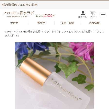
特許取得のフェロモン香水
17,030
口コミ
件
ログイン
カート
女性用
男性用
支払・配送
店舗情報
ホーム
>
フェロモン香水女性用
>
ラブアトラクション・ヒヤシンス（女性用）
> アリス
さんの口コミ