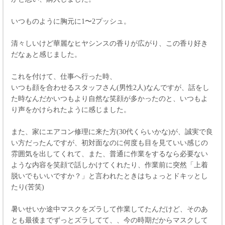
いつものように胸元に1〜2プッシュ。
清々しいけど華麗なヒヤシンスの香りが広がり、この香り好き
だなぁと感じました。
これを付けて、仕事へ行った時、
いつも顔を合わせるスタッフさん(男性2人)なんですが、話をし
た時なんだかいつもより自然な笑顔が多かったのと、いつもよ
り声をかけられたように感じました。
また、家にエアコン修理に来た方(30代くらいかな)が、誠実で良
い方だったんですが、初対面なのに何度も目を見ていい感じの
雰囲気を出してくれて、また、普通に作業をするなら必要ない
ような内容を笑顔で話しかけてくれたり、作業前に突然「上着
脱いでもいいですか？」と言われたときはちょっとドキッとし
たり(苦笑)
暑いせいか途中マスクをズラして作業してたんだけど、そのあ
とも最後までずっとズラしてて、、今の時期だからマスクして