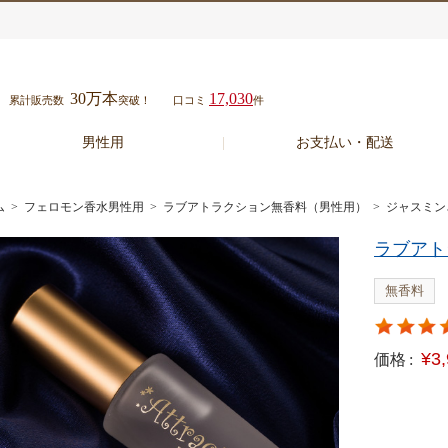
30万本
17,030
累計販売数
突破！
口コミ
件
男性用
お支払い・配送
ム
>
フェロモン香水男性用
>
ラブアトラクション無香料（男性用）
> ジャスミ
ラブアト
無香料
¥3
価格 :