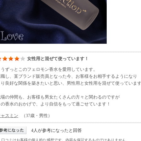
女性用と混ぜて使っています！
もうずっとこのフェロモン香水を愛用しています。
転職し、某ブランド販売員となった今、お客様をお相手するようになり
より良好な関係を築きたいと思い、男性用と女性用を混ぜて使っていま
職場の仲間も、お客様も男女たくさんの方々と関わるのですが
この香水のおかげで、より自信をもって過ごせています！
ジャスミン
（37歳・男性）
4人が参考になったと回答
※ 口コミはお客様の個人的な感想です。内容を保証するものではありません。