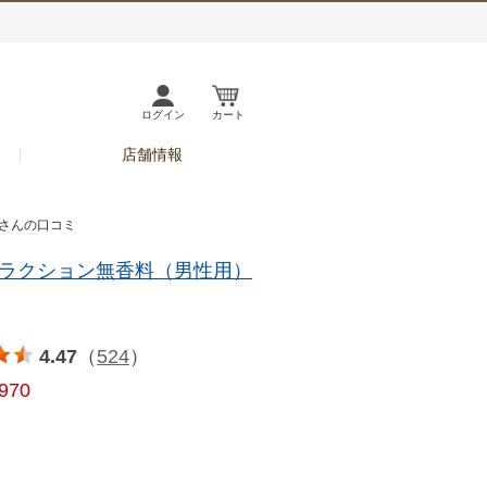
ログイン
カート
店舗情報
ンさんの口コミ
ラクション無香料（男性用）
4.47
（
524
）
,970