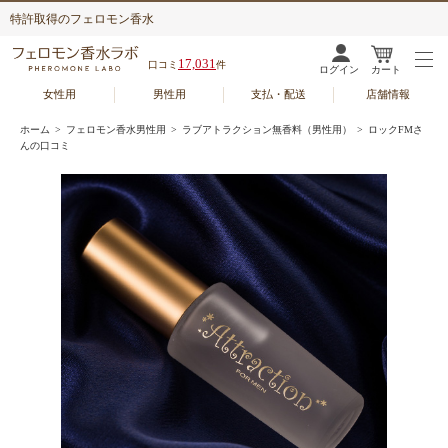
特許取得のフェロモン香水
17,031
口コミ
件
ログイン
カート
女性用
男性用
支払・配送
店舗情報
ホーム
>
フェロモン香水男性用
>
ラブアトラクション無香料（男性用）
> ロックFMさ
んの口コミ