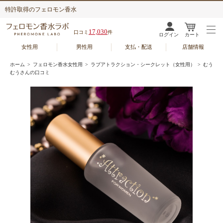
特許取得のフェロモン香水
17,030
口コミ
件
ログイン
カート
女性用
男性用
支払・配送
店舗情報
ホーム
>
フェロモン香水女性用
>
ラブアトラクション・シークレット（女性用）
> むう
むうさんの口コミ