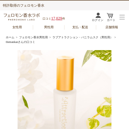
特許取得のフェロモン香水
17,029
口コミ
件
ログイン
カート
女性用
男性用
支払・配送
店舗情報
ホーム
>
フェロモン香水男性用
>
ラブアトラクション・バニラムスク（男性用）
>
themankazさんの口コミ