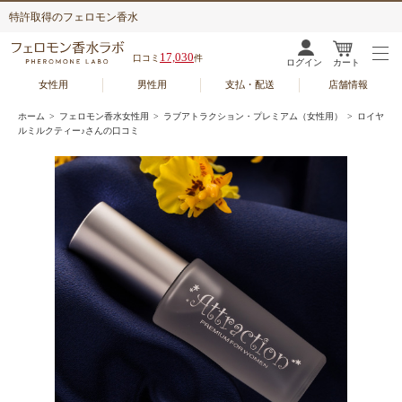
特許取得のフェロモン香水
17,030
口コミ
件
ログイン
カート
女性用
男性用
支払・配送
店舗情報
ホーム
>
フェロモン香水女性用
>
ラブアトラクション・プレミアム（女性用）
> ロイヤ
ルミルクティー♪さんの口コミ