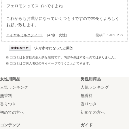
フェロモンってスゴいですよね
これからもお世話になっていくつもりですので末長くよろしく
お願い致します。
ロイヤルミルクティー♪
（42歳・女性）
投稿日：2019.02.25
2人が参考になったと回答
※ 口コミはお客様の個人的な感想です。内容を保証するものではありません。
※ 口コミはご購入者様の
マイページ
で行うことができます。
女性用商品
男性用商品
人気ランキング
人気ランキング
無香料
無香料
香りつき
香りつき
初めての方へ
初めての方へ
コンテンツ
ガイド