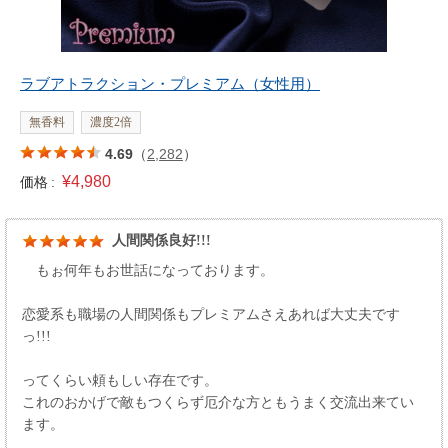
ラブアトラクション・プレミアム（女性用）
無香料
濃度2倍
4.69
（
2,282
）
¥4,980
価格 :
人間関係良好!!!
もぉ何年もお世話になっております。
恋愛系も職場の人間関係もプレミアムさえあれば大丈夫です
っ!!!
ってくらい頼もしい存在です。
これのおかげで敵もつくらず厄介な方ともうまく交流出来てい
ます。