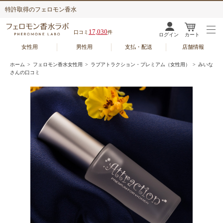
特許取得のフェロモン香水
17,030
口コミ
件
ログイン
カート
女性用
男性用
支払・配送
店舗情報
ホーム
>
フェロモン香水女性用
>
ラブアトラクション・プレミアム（女性用）
> みいな
さんの口コミ