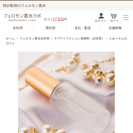
特許取得のフェロモン香水
17,031
口コミ
件
ログイン
カート
女性用
男性用
支払・配送
店舗情報
ホーム
>
フェロモン香水女性用
>
ラブアトラクション無香料（女性用）
> とみーさんの
口コミ