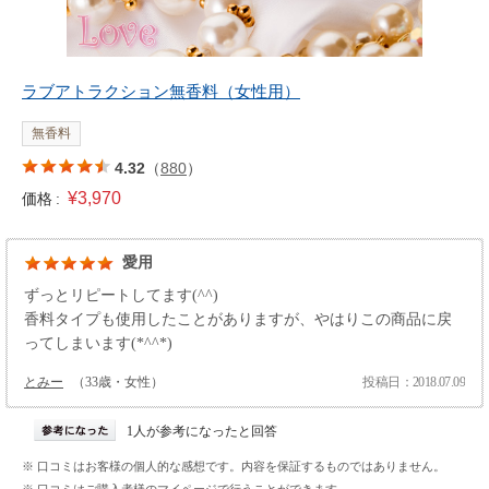
ラブアトラクション無香料（女性用）
無香料
4.32
（
880
）
¥3,970
価格 :
愛用
ずっとリピートしてます(^^)
香料タイプも使用したことがありますが、やはりこの商品に戻
ってしまいます(*^^*)
とみー
（33歳・女性）
投稿日：2018.07.09
1人が参考になったと回答
※ 口コミはお客様の個人的な感想です。内容を保証するものではありません。