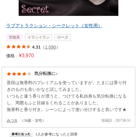
ラブアトラクション・シークレット（女性用）
官能系
イランイラン
ローズ
4.31
（
1,090
）
¥3,970
価格 :
気分転換に♪
普段は無香料のプレミアムを使っていますが、たまには香り付
きのものも良いかなと試してみました。
いつもと違う香りが漂うと、つけてる私自身も気分転換になる
し、周囲もふと目線をくれることがありました。
無香料と香り付き。シーンによって使い分けすると良いです★
みづき
（34歳・女性）
投稿日：2017.06.16
1人が参考になったと回答