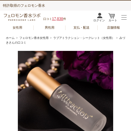
特許取得のフェロモン香水
17,030
口コミ
件
ログイン
カート
女性用
男性用
支払・配送
店舗情報
ホーム
>
フェロモン香水女性用
>
ラブアトラクション・シークレット（女性用）
> みづ
きさんの口コミ