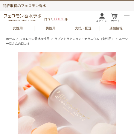
特許取得のフェロモン香水
17,030
口コミ
件
ログイン
カート
女性用
男性用
支払・配送
店舗情報
ホーム
>
フェロモン香水女性用
>
ラブアトラクション・ゼラニウム（女性用）
> ルーシ
ー堂さんの口コミ