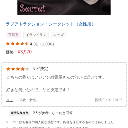
ラブアトラクション・シークレット（女性用）
官能系
イランイラン
ローズ
4.31
（
1,090
）
¥3,970
価格 :
リピ決定
こちらの香りはアジアン雑貨屋さんの匂いに近いです。
好きな匂いなので、リピ決定です！
りこ
（37歳・女性）
投稿日：2017.05.07
2人が参考になったと回答
※ 口コミはお客様の個人的な感想です。内容を保証するものではありません。