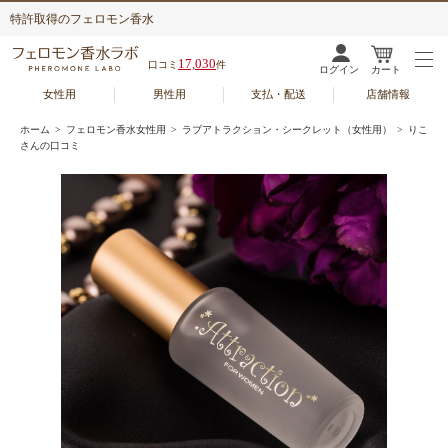
特許取得のフェロモン香水
17,030
口コミ
件
ログイン
カート
女性用
男性用
支払・配送
店舗情報
ホーム
>
フェロモン香水女性用
>
ラブアトラクション・シークレット（女性用）
> りこ
さんの口コミ