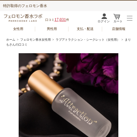
特許取得のフェロモン香水
17,031
口コミ
件
ログイン
カート
女性用
男性用
支払・配送
店舗情報
ホーム
>
フェロモン香水女性用
>
ラブアトラクション・シークレット（女性用）
> まり
もさんの口コミ