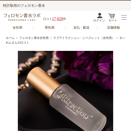
特許取得のフェロモン香水
17,029
口コミ
件
ログイン
カート
女性用
男性用
支払・配送
店舗情報
ホーム
>
フェロモン香水女性用
>
ラブアトラクション・シークレット（女性用）
> すい
れんさんの口コミ