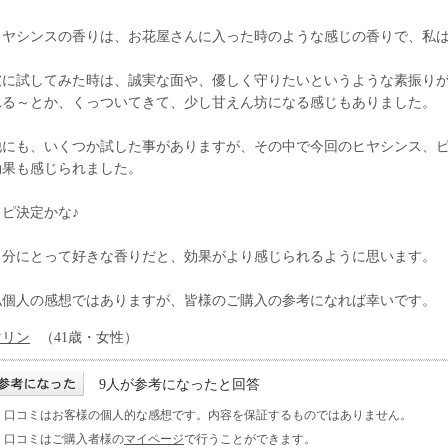
ヒヤシンスの香りは、お花屋さんに入った時のような感じの香りで、私
彼に試してみた時は、誠実な面や、優しく守りたいというような素振りが多
れる～とか、くっついてきて、少し甘えん坊になる感じもありました。
他にも、いくつか試した事がありますが、その中で今回のヒヤシンス、
効果も感じられました。
リピ決定かな♪
自分にとって好きな香りだと、効果がより感じられるように思います。
私個人の感想ではありますが、皆様のご購入の参考になれば幸いです。
マリン
（41歳・女性）
9人が参考になったと回答
※ 口コミはお客様の個人的な感想です。内容を保証するものではありません。
※ 口コミはご購入者様の
マイページ
で行うことができます。