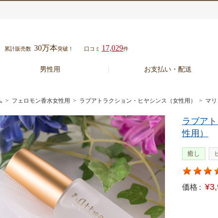
30万本
17,029
累計販売数
突破！
口コミ
件
男性用
お支払い・配送
ム
>
フェロモン香水女性用
>
ラブアトラクション・ヒヤシンス（女性用）
> マ
ラブアト
性用）
癒し
¥3
価格 :