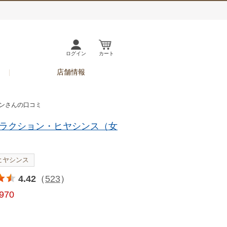
ログイン
カート
店舗情報
リンさんの口コミ
ラクション・ヒヤシンス（女
ヒヤシンス
4.42
（
523
）
,970