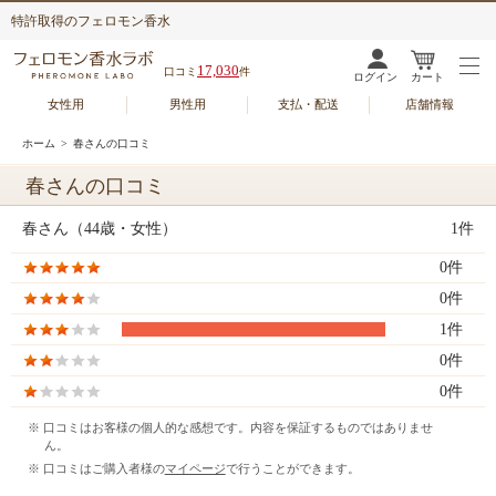
特許取得のフェロモン香水
17,030
口コミ
件
ログイン
カート
女性用
男性用
支払・配送
店舗情報
ホーム
> 春さんの口コミ
春さんの口コミ
春さん（44歳・女性）
1件
0件
0件
1件
0件
0件
※ 口コミはお客様の個人的な感想です。内容を保証するものではありませ
ん。
※ 口コミはご購入者様の
マイページ
で行うことができます。