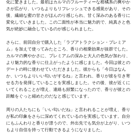
化に驚きました。最初はカルマのフルーティーな柑橘系の爽やか
さが広がり、いつもよりもリフレッシュできる感覚があり、その
後、繊細な蜜の甘さがほんのり感じられ、甘く深みのある香りに
変化していきました。この二面性が本当に魅力的で、純真さと色
気が絶妙に融合しているのが感じられました。
さらに、前回自分で購入した「ラブアトラクション・プレミア
ム」を加えて使ってみたところ、香りの相乗効果が抜群でした。
カルマの爽やかさに、プレミアムの深みと大人の色気が加わり、
より魅力的な香りに仕上がったように感じました。今回は彼との
デートの時に使わせていただきました。彼からも「今日はなん
か、いつもよりいい匂いがするね」と言われ、香りが彼を引き寄
せる力を発揮していることを実感しました。その後、彼が近くに
いてくれることが増え、連絡も頻繁になったので、香りが彼との
距離をぐっと縮めたのだなと感じています。
周りの人たちにも「いい匂いだね」と言われることが増え、香り
が私の印象をさらに深めてくれているのを実感しています。自分
にもふんわりと香りが漂うので、外出先でも気分が上がり、いつ
もより自信を持って行動できるようになりました。