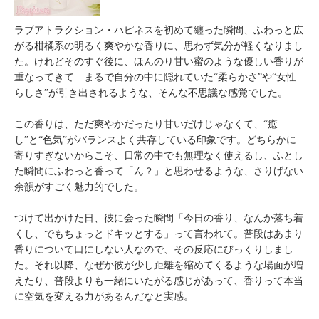
ラブアトラクション・ハピネスを初めて纏った瞬間、ふわっと広
がる柑橘系の明るく爽やかな香りに、思わず気分が軽くなりまし
た。けれどそのすぐ後に、ほんのり甘い蜜のような優しい香りが
重なってきて…まるで自分の中に隠れていた“柔らかさ”や“女性
らしさ”が引き出されるような、そんな不思議な感覚でした。
この香りは、ただ爽やかだったり甘いだけじゃなくて、“癒
し”と“色気”がバランスよく共存している印象です。どちらかに
寄りすぎないからこそ、日常の中でも無理なく使えるし、ふとし
た瞬間にふわっと香って「ん？」と思わせるような、さりげない
余韻がすごく魅力的でした。
つけて出かけた日、彼に会った瞬間「今日の香り、なんか落ち着
くし、でもちょっとドキッとする」って言われて。普段はあまり
香りについて口にしない人なので、その反応にびっくりしまし
た。それ以降、なぜか彼が少し距離を縮めてくるような場面が増
えたり、普段よりも一緒にいたがる感じがあって、香りって本当
に空気を変える力があるんだなと実感。