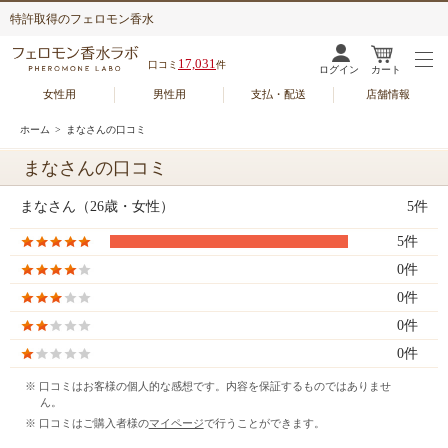
特許取得のフェロモン香水
17,031
口コミ
件
ログイン
カート
女性用
男性用
支払・配送
店舗情報
ホーム
> まなさんの口コミ
まなさんの口コミ
まなさん（26歳・女性）
5件
5件
0件
0件
0件
0件
※ 口コミはお客様の個人的な感想です。内容を保証するものではありませ
ん。
※ 口コミはご購入者様の
マイページ
で行うことができます。