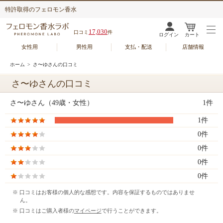
特許取得のフェロモン香水
17,030
口コミ
件
ログイン
カート
女性用
男性用
支払・配送
店舗情報
ホーム
> さ〜ゆさんの口コミ
さ〜ゆさんの口コミ
さ〜ゆさん（49歳・女性）
1件
1件
0件
0件
0件
0件
※ 口コミはお客様の個人的な感想です。内容を保証するものではありませ
ん。
※ 口コミはご購入者様の
マイページ
で行うことができます。