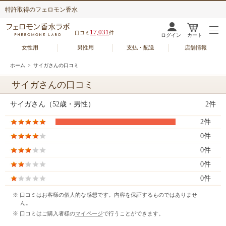
特許取得のフェロモン香水
17,031
口コミ
件
ログイン
カート
女性用
男性用
支払・配送
店舗情報
ホーム
> サイガさんの口コミ
サイガさんの口コミ
サイガさん（52歳・男性）
2件
2件
0件
0件
0件
0件
※ 口コミはお客様の個人的な感想です。内容を保証するものではありませ
ん。
※ 口コミはご購入者様の
マイページ
で行うことができます。