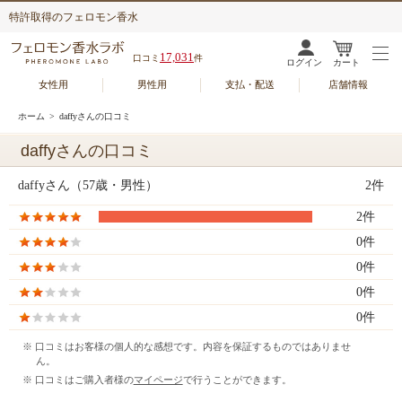
特許取得のフェロモン香水
17,031
口コミ
件
ログイン
カート
女性用
男性用
支払・配送
店舗情報
ホーム
> daffyさんの口コミ
daffyさんの口コミ
daffyさん（57歳・男性）
2件
2件
0件
0件
0件
0件
※ 口コミはお客様の個人的な感想です。内容を保証するものではありませ
ん。
※ 口コミはご購入者様の
マイページ
で行うことができます。